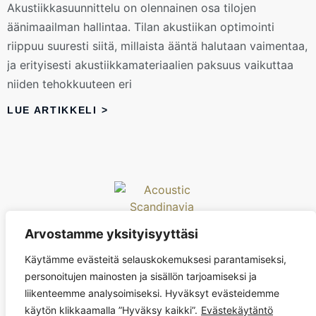
Akustiikkasuunnittelu on olennainen osa tilojen
äänimaailman hallintaa. Tilan akustiikan optimointi
riippuu suuresti siitä, millaista ääntä halutaan vaimentaa,
ja erityisesti akustiikkamateriaalien paksuus vaikuttaa
niiden tehokkuuteen eri
LUE ARTIKKELI >
Arvostamme yksityisyyttäsi
Acoustic Scandinavia Oy
Käytämme evästeitä selauskokemuksesi parantamiseksi,
acoustic@acoustic-scandinavia.com
personoitujen mainosten ja sisällön tarjoamiseksi ja
+358 44 294 8711
liikenteemme analysoimiseksi. Hyväksyt evästeidemme
käytön klikkaamalla ”Hyväksy kaikki”.
Evästekäytäntö