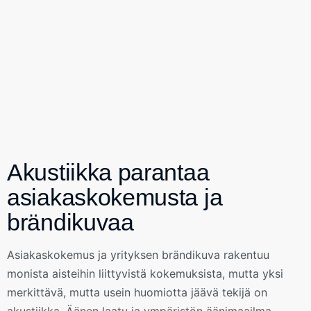
Akustiikka parantaa
asiakaskokemusta ja
brändikuvaa
Asiakaskokemus ja yrityksen brändikuva rakentuu
monista aisteihin liittyvistä kokemuksista, mutta yksi
merkittävä, mutta usein huomiotta jäävä tekijä on
akustiikka. Äänen laatu ja ympäristön äänimaailma