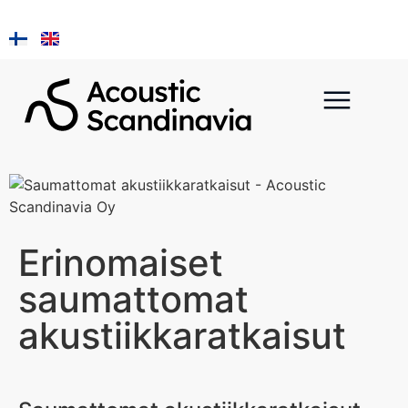
Asennus ja huolto
Pala Kainu
Erinomaiset
saumattomat
akustiikkaratkaisut