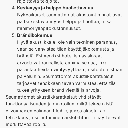
rajoittavia tekijöitä.
Kestävyys ja helppo huollettavuus
Nykyaikaiset saumattomat akustointipinnat ovat
paitsi kestäviä myös helppoja huoltaa, mikä
minimoi ylläpitokustannukset.
Brändikokemus
Hyvä akustiikka ei ole vain tekninen parannus,
vaan se vahvistaa tilan käyttäjäkokemusta ja
brändiä. Esimerkiksi hotellien asiakkaat
arvostavat rauhallista äänimaisemaa, joka
parantaa heidän viihtyvyyttään ja sitoutumistaan
palveluihin. Saumattomat akustiikkaratkaisut
tarjoavat tehokkaan tavan varmistaa, että tila
tukee yrityksen brändiviestiä ja arvoja.
Saumattomat akustiikkaratkaisut yhdistävät
funktionaalisuuden ja muotoilun, mikä tekee niistä
ylivoimaisen valinnan tiloihin, joissa akustiikan
tehokkuus ja sulautuminen arkkitehtuuriin näyttelevät
merkittävää roolia.