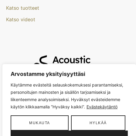
Katso tuotteet
Katso videot
Arvostamme yksityisyyttäsi
Acoustic Scandinavia Oy
Käytämme evästeitä selauskokemuksesi parantamiseksi,
acoustic@acoustic-scandinavia.com
personoitujen mainosten ja sisällön tarjoamiseksi ja
+358 44 294 8711
liikenteemme analysoimiseksi. Hyväksyt evästeidemme
käytön klikkaamalla ”Hyväksy kaikki”.
Evästekäytäntö
MUKAUTA
HYLKÄÄ
2026
Acoustic Scandinavia Oy