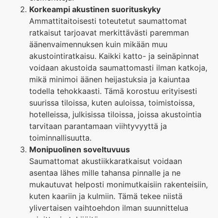
Korkeampi akustinen suorituskyky
Ammattitaitoisesti toteutetut saumattomat
ratkaisut tarjoavat merkittävästi paremman
äänenvaimennuksen kuin mikään muu
akustointiratkaisu. Kaikki katto- ja seinäpinnat
voidaan akustoida saumattomasti ilman katkoja,
mikä minimoi äänen heijastuksia ja kaiuntaa
todella tehokkaasti. Tämä korostuu erityisesti
suurissa tiloissa, kuten auloissa, toimistoissa,
hotelleissa, julkisissa tiloissa, joissa akustointia
tarvitaan parantamaan viihtyvyyttä ja
toiminnallisuutta.
Monipuolinen soveltuvuus
Saumattomat akustiikkaratkaisut voidaan
asentaa lähes mille tahansa pinnalle ja ne
mukautuvat helposti monimutkaisiin rakenteisiin,
kuten kaariin ja kulmiin. Tämä tekee niistä
ylivertaisen vaihtoehdon ilman suunnittelua