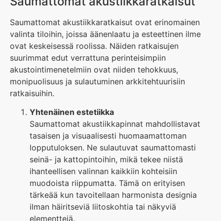
Saumattomat akustiikkaratkaisut
Saumattomat akustiikkaratkaisut ovat erinomainen
valinta tiloihin, joissa äänenlaatu ja esteettinen ilme
ovat keskeisessä roolissa. Näiden ratkaisujen
suurimmat edut verrattuna perinteisimpiin
akustointimenetelmiin ovat niiden tehokkuus,
monipuolisuus ja sulautuminen arkkitehtuurisiin
ratkaisuihin.
Yhtenäinen estetiikka
Saumattomat akustiikkapinnat mahdollistavat
tasaisen ja visuaalisesti huomaamattoman
lopputuloksen. Ne sulautuvat saumattomasti
seinä- ja kattopintoihin, mikä tekee niistä
ihanteellisen valinnan kaikkiin kohteisiin
muodoista riippumatta. Tämä on erityisen
tärkeää kun tavoitellaan harmonista designia
ilman häiritseviä liitoskohtia tai näkyviä
elementtejä.