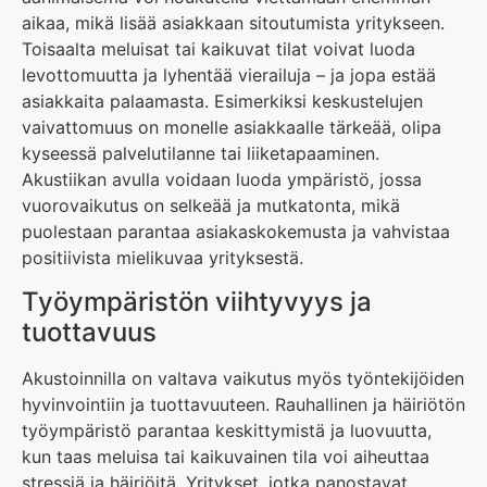
aikaa, mikä lisää asiakkaan sitoutumista yritykseen.
Toisaalta meluisat tai kaikuvat tilat voivat luoda
levottomuutta ja lyhentää vierailuja – ja jopa estää
asiakkaita palaamasta. Esimerkiksi keskustelujen
vaivattomuus on monelle asiakkaalle tärkeää, olipa
kyseessä palvelutilanne tai liiketapaaminen.
Akustiikan avulla voidaan luoda ympäristö, jossa
vuorovaikutus on selkeää ja mutkatonta, mikä
puolestaan parantaa asiakaskokemusta ja vahvistaa
positiivista mielikuvaa yrityksestä.
Työympäristön viihtyvyys ja
tuottavuus
Akustoinnilla on valtava vaikutus myös työntekijöiden
hyvinvointiin ja tuottavuuteen. Rauhallinen ja häiriötön
työympäristö parantaa keskittymistä ja luovuutta,
kun taas meluisa tai kaikuvainen tila voi aiheuttaa
stressiä ja häiriöitä. Yritykset, jotka panostavat