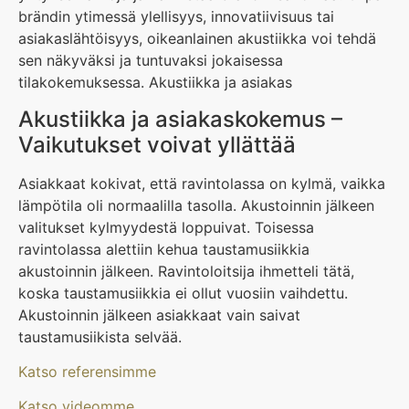
brändin ytimessä ylellisyys, innovatiivisuus tai
asiakaslähtöisyys, oikeanlainen akustiikka voi tehdä
sen näkyväksi ja tuntuvaksi jokaisessa
tilakokemuksessa. Akustiikka ja asiakas
Akustiikka ja asiakaskokemus –
Vaikutukset voivat yllättää
Asiakkaat kokivat, että ravintolassa on kylmä, vaikka
lämpötila oli normaalilla tasolla. Akustoinnin jälkeen
valitukset kylmyydestä loppuivat. Toisessa
ravintolassa alettiin kehua taustamusiikkia
akustoinnin jälkeen. Ravintoloitsija ihmetteli tätä,
koska taustamusiikkia ei ollut vuosiin vaihdettu.
Akustoinnin jälkeen asiakkaat vain saivat
taustamusiikista selvää.
Katso referensimme
Katso videomme