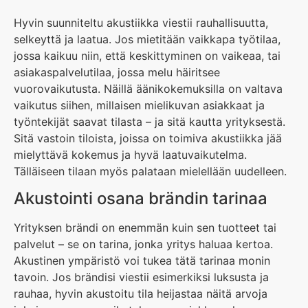
Hyvin suunniteltu akustiikka viestii rauhallisuutta,
selkeyttä ja laatua. Jos mietitään vaikkapa työtilaa,
jossa kaikuu niin, että keskittyminen on vaikeaa, tai
asiakaspalvelutilaa, jossa melu häiritsee
vuorovaikutusta. Näillä äänikokemuksilla on valtava
vaikutus siihen, millaisen mielikuvan asiakkaat ja
työntekijät saavat tilasta – ja sitä kautta yrityksestä.
Sitä vastoin tiloista, joissa on toimiva akustiikka jää
mielyttävä kokemus ja hyvä laatuvaikutelma.
Tälläiseen tilaan myös palataan mielellään uudelleen.
Akustointi osana brändin tarinaa
Yrityksen brändi on enemmän kuin sen tuotteet tai
palvelut – se on tarina, jonka yritys haluaa kertoa.
Akustinen ympäristö voi tukea tätä tarinaa monin
tavoin. Jos brändisi viestii esimerkiksi luksusta ja
rauhaa, hyvin akustoitu tila heijastaa näitä arvoja