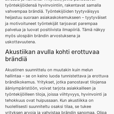
työntekijöidensä hyvinvointiin, rakentavat samalla
vahvempaa brändiä. Työntekijöiden tyytyväisyys
heijastuu suoraan asiakaskokemukseen – tyytyväiset
ja motivoituneet työntekijät tarjoavat parempaa
palvelua ja luovat positiivista ilmapiiriä. Tämä näkyy
myös ulospäin brändin arvostuksena ja
uskottavuutena.
Akustiikan avulla kohti erottuvaa
brändiä
Akustinen suunnittelu on muutakin kuin melun
hallintaa – se on keino luoda tunnistettava ja erottuva
brändikokemus. Yritykset, jotka panostavat tilojensa
ääniympäristöön, voivat tarjota asiakkailleen ja
työntekijöilleen tiloja, joissa viihtyvyys, hyvinvointi ja
tehokkuus ovat huipussaan. Kun akustiikka on
huolellisesti suunniteltu osaksi tilaa, se tukee
yrityksen arvoja ja vahvistaa brändin sanomaa. Olipa