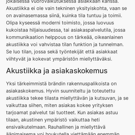
jokaisessa vuorovaikutuksessa asiakkaan kanssa.
Akustiikka ei ole vain tekninen yksityiskohta, vaan se
on avainasemassa siinä, kuinka tila tuntuu ja toimii.
Olipa kyseessä moderni toimisto, jossa luovuus
kukoistaa hiljaisuudessa, tai asiakaspalvelutila, jossa
kommunikaation helppous on tärkeää, oikeanlainen
akustiikka voi vahvistaa tilan funktion ja tunnelman.
Se luo tilan, jossa sekä työntekijät että asiakkaat
viihtyvät ja kokevat ympäristön miellyttäväksi.
Akustiikka ja asiakaskokemus
Yksi tärkeimmistä brändin rakennuspalikoista on
asiakaskokemus. Hyvin suunniteltu ja toteutettu
akustiikka tekee tilasta miellyttävän ja kutsuvan, ja se
vaikuttaa siihen, miten asiakas kokee yrityksen
tarjoamat palvelut tai tuotteet. Kun asiakas astuu
tilaan, akustinen ympäristö vaikuttaa heti
ensivaikutelmaan. Rauhallinen ja miellyttävä
äänimaisema voi houkutella viettämään enemmän