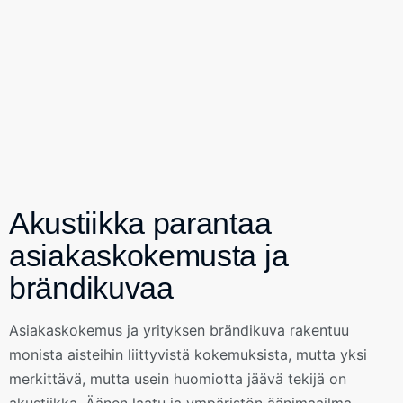
Akustiikka parantaa
asiakaskokemusta ja
brändikuvaa
Asiakaskokemus ja yrityksen brändikuva rakentuu
monista aisteihin liittyvistä kokemuksista, mutta yksi
merkittävä, mutta usein huomiotta jäävä tekijä on
akustiikka. Äänen laatu ja ympäristön äänimaailma