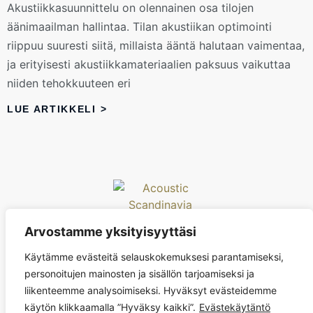
Akustiikkasuunnittelu on olennainen osa tilojen
äänimaailman hallintaa. Tilan akustiikan optimointi
riippuu suuresti siitä, millaista ääntä halutaan vaimentaa,
ja erityisesti akustiikkamateriaalien paksuus vaikuttaa
niiden tehokkuuteen eri
LUE ARTIKKELI >
Arvostamme yksityisyyttäsi
Acoustic Scandinavia Oy
Käytämme evästeitä selauskokemuksesi parantamiseksi,
acoustic@acoustic-scandinavia.com
personoitujen mainosten ja sisällön tarjoamiseksi ja
+358 44 294 8711
liikenteemme analysoimiseksi. Hyväksyt evästeidemme
käytön klikkaamalla ”Hyväksy kaikki”.
Evästekäytäntö