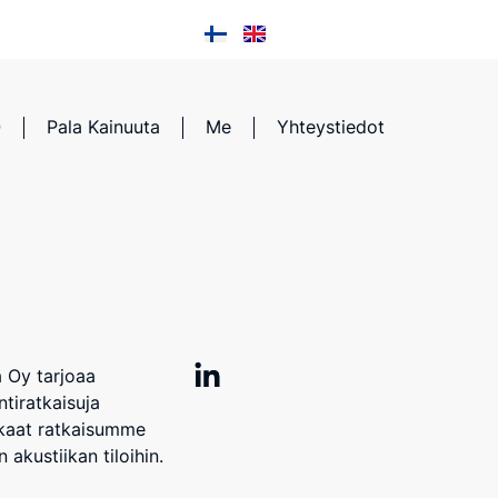
Q
Pala Kainuuta
Me
Yhteystiedot
 Oy tarjoaa
tiratkaisuja
kaat ratkaisumme
 akustiikan tiloihin.