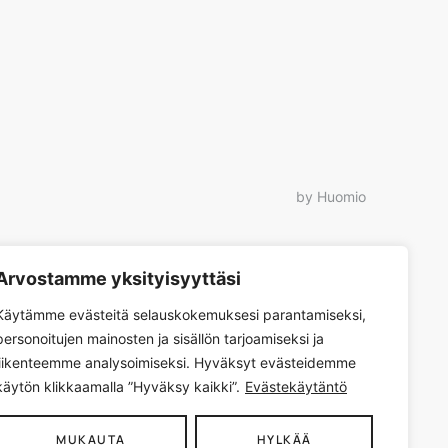
by Huomio
Arvostamme yksityisyyttäsi
Käytämme evästeitä selauskokemuksesi parantamiseksi,
personoitujen mainosten ja sisällön tarjoamiseksi ja
liikenteemme analysoimiseksi. Hyväksyt evästeidemme
käytön klikkaamalla ”Hyväksy kaikki”.
Evästekäytäntö
MUKAUTA
HYLKÄÄ