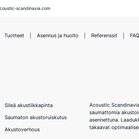
coustic-scandinavia.com
Tuotteet
Asennus ja huolto
Referenssit
FA
Acoustic Scandinavia
Sileä akustiikkapinta
saumattomia akustoin
Saumaton akustoruiskutus
asennettuna. Laaduk
takaavat optimaalisen
Akustoverhous