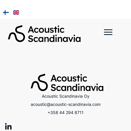
Asennus ja huolto
Pala Kainu
Acoustic Scandinavia Oy
acoustic@acoustic-scandinavia.com
+358 44 294 8711