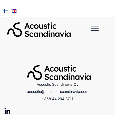
Asennus ja huolto
Pala Kainu
Acoustic Scandinavia Oy
acoustic@acoustic-scandinavia.com
+358 44 294 8711